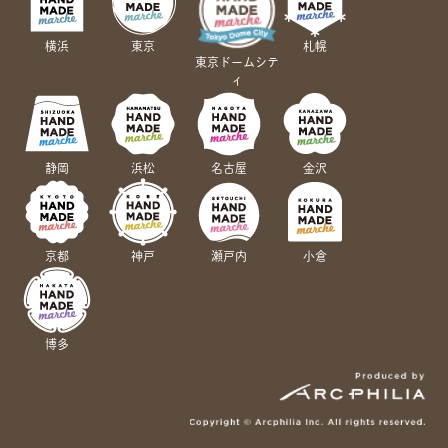
横浜
東京
札幌
東京ドームシテ
ィ
静岡
浜松
名古屋
金沢
京都
神戸
瀬戸内
小倉
博多