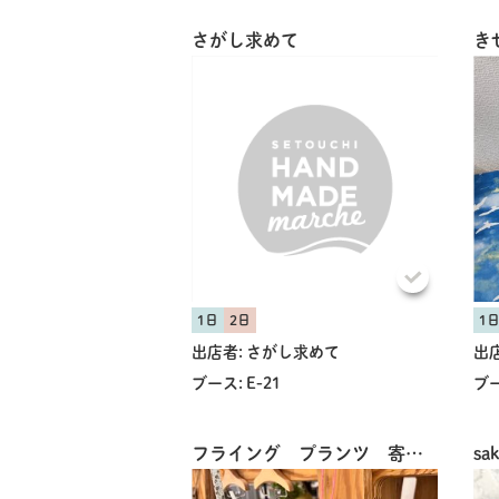
さがし求めて
き
1日
2日
1
出店者:
さがし求めて
出店
ブース:
E-21
ブー
フライング プランツ 寄せ植え
sak