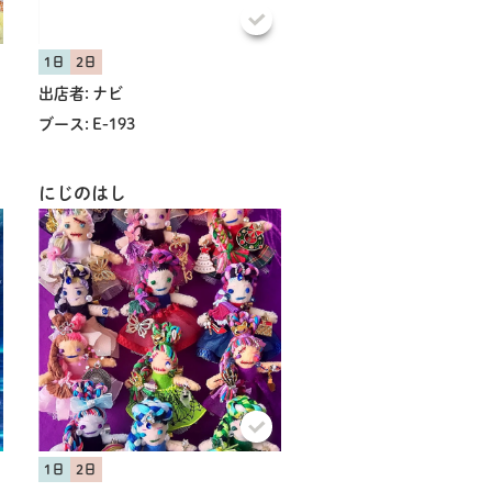
1日
2日
出店者:
ナビ
ブース:
E-193
にじのはし
1日
2日