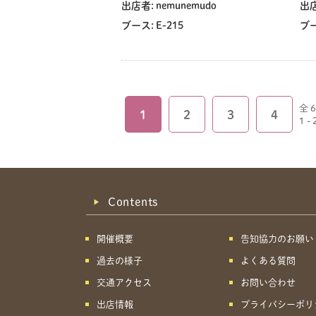
出店者:
nemunemudo
出店
ブース:
E-215
ブー
全 
1
2
3
4
1 
Contents
開催概要
告知協力のお願い
過去の様子
よくある質問
交通アクセス
お問い合わせ
出店情報
プライバシーポリ