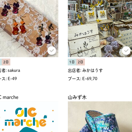
日
2日
1日
2日
者:
sakura
出店者:
みかはうす
ス:
E-49
ブース:
E-69,70
C marche
山みず木