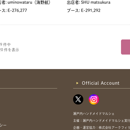
者:
uminowataru（海野航）
出店者:
SHU matsukura
ス:
E-276,277
ブース:
E-291,292
69 件中
- 20 件を表示
Official Account
瀬戸内ハンドメイドマルシェ
主催：瀬戸内ハンドメイドマルシェ実
シー
企画・運営協力：株式会社アークフィリア・