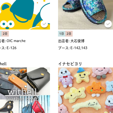
日
2日
1日
2日
者:
OIC marche
出店者:
大石俊博
ス:
E-126
ブース:
E-142,143
共有方法を選択
hell
イナセビヨリ