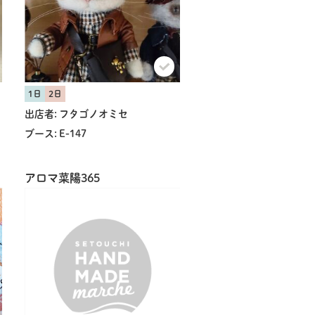
1日
2日
出店者:
フタゴノオミセ
ブース:
E-147
アロマ菜陽365