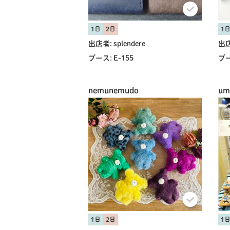
1日
2日
1
出店者:
splendere
出店
ブース:
E-155
ブー
nemunemudo
um
1日
2日
1