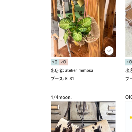
1日
2日
1
出店者:
atelier mimosa
出店
ブース:
E-31
ブー
1/4moon.
OI