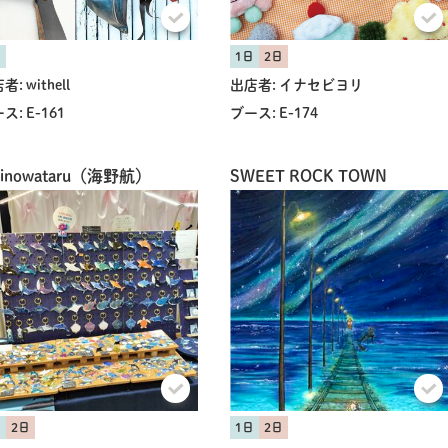
日
1日
2日
者:
withell
出店者:
イナセビヨリ
ス:
E-161
ブース:
E-174
inowataru（海野航）
SWEET ROCK TOWN
日
2日
1日
2日