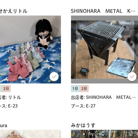
せかえリトル
SHINOHARA METAL KOHBOH
日
2日
1日
2日
者:
リトル
出店者:
SHINOHARA METAL KOHBOH
ス:
E-23
ブース:
E-27
ura
みかはうす