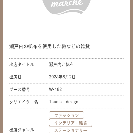
瀬戸内の帆布を使用した鞄などの雑貨
出店タイトル
瀬戸内乃帆布
出店日
2026年8月2日
ブース番号
W-182
クリエイター名
Tsunis design
ファッション
共有方法を選択
インテリア・雑貨
出店ジャンル
ステーショナリー