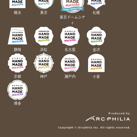
横浜
東京
札幌
東京ドームシテ
ィ
静岡
浜松
名古屋
金沢
京都
神戸
瀬戸内
小倉
博多