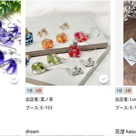
1日
2日
1日
2日
出店者:
菜ノ茶
出店者:
Lu
ブース:
E-153
ブース:
E-
dream
花澄 kasu