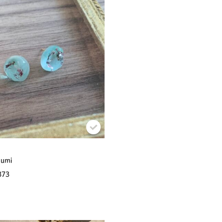
sumi
373