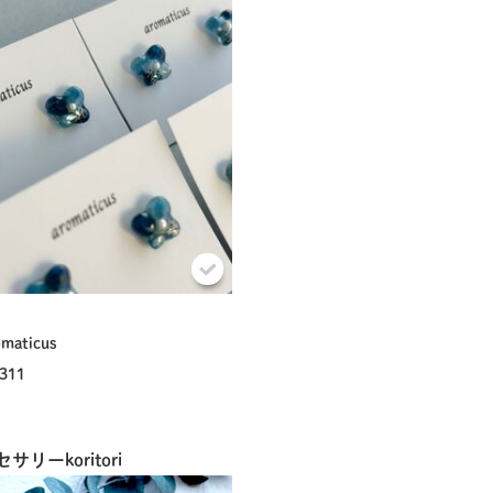
omaticus
311
リーkoritori