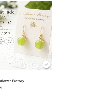
nflower Factory
91