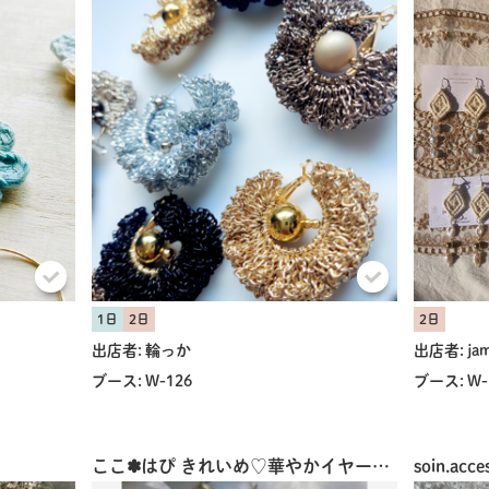
1日
2日
2日
出店者:
輪っか
出店者:
ja
ブース:
W-126
ブース:
W-
共有方法を選択
ここ✽はぴ きれいめ︎︎︎︎♡華やかイヤーフック
soin.acce