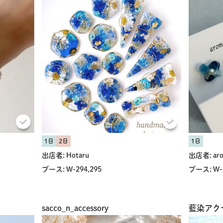
1日
2日
1日
出店者:
Hotaru
出店者:
ar
ブース:
W-294,295
ブース:
W-
sacco_n_accessory
藍染アクセサ