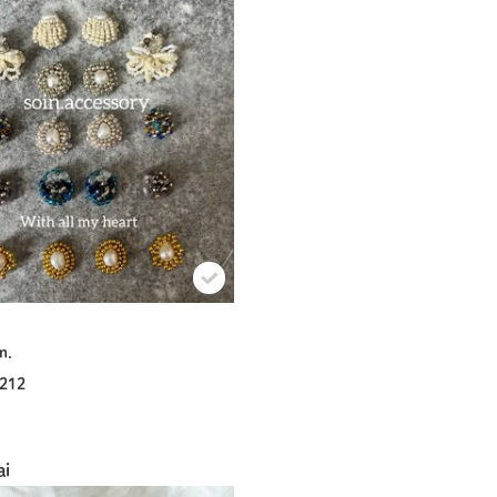
n.
212
ai