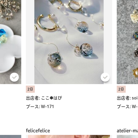
2日
2日
出店者:
ここ✽はぴ
出店者:
soi
ブース:
W-171
ブース:
W-
felicefelice
atelier-m