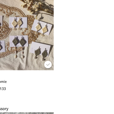
mmie
133
ssory