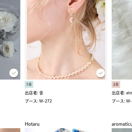
1日
2日
出店者:
音
出店者:
ate
ブース:
W-272
ブース:
W-
Hotaru
aromatic