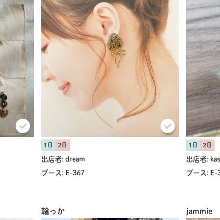
1日
2日
1日
2日
出店者:
dream
出店者:
ka
ブース:
E-367
ブース:
E-
輪っか
jammie