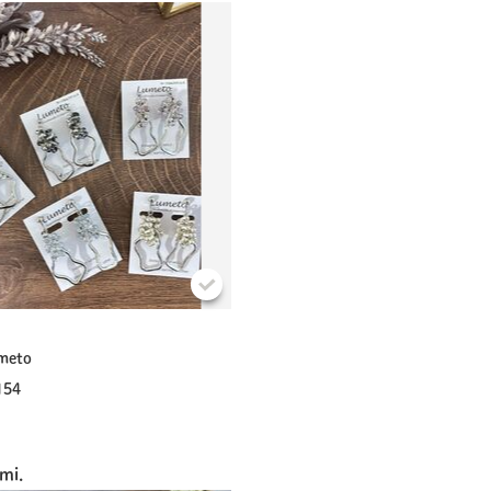
meto
154
mi.