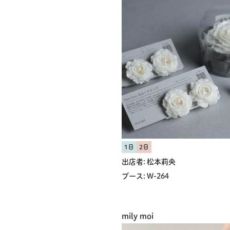
1日
2日
出店者:
松本莉央
ブース:
W-264
mily moi