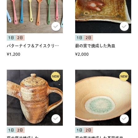
1日
2日
1日
2日
バターナイフ＆アイスクリームスプーン
薪の窯で焼成した角皿
¥1,200
¥2,000
1日
2日
1日
2日