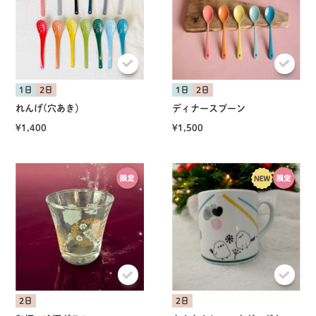
1日
2日
1日
2日
れんげ(穴あき）
ディナースプーン
¥1,400
¥1,500
共有方法を選択
2日
2日