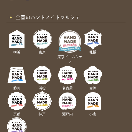
全国のハンドメイドマルシェ
横浜
東京
札幌
東京ドームシテ
ィ
静岡
浜松
名古屋
金沢
京都
神戸
瀬戸内
小倉