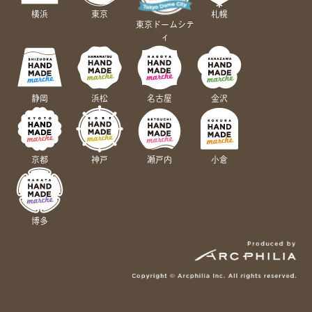
横浜
東京
札幌
東京ドームシテ
ィ
静岡
浜松
名古屋
金沢
京都
神戸
瀬戸内
小倉
博多