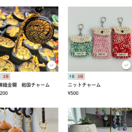
日
2日
1日
2日
陣織金襴 戦国チャーム
ニットチャーム
,200
¥500