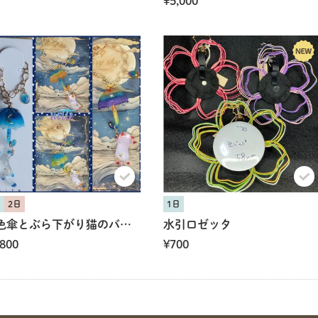
¥5,000
日
2日
1日
空色傘とぶら下がり猫のバックチャーム
水引ロゼッタ
,800
¥700