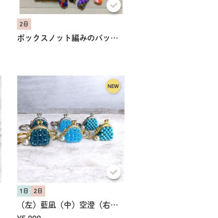
2日
ボックスノット編みのバッグチャーム
1日
2日
（左）藍凪（中）空澄（右）碧風