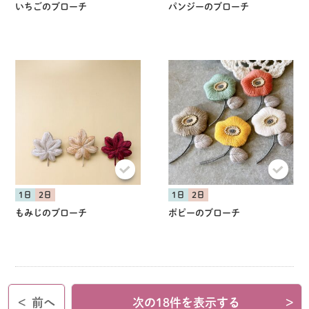
いちごのブローチ
パンジーのブローチ
1日
2日
1日
2日
もみじのブローチ
ポピーのブローチ
<
前へ
次の18件を表示する
>