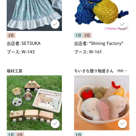
2日
1日
2日
出店者:
SETSUKA
出店者:
*Shining Factory*
ブース:
W-143
ブース:
W-161
端材工房
ちいさな贈り物屋さん HARUCOTO
1日
2日
1日