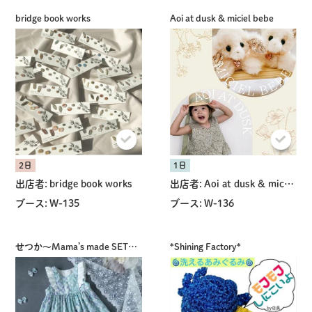
bridge book works
Aoi at dusk & miciel bebe
2日
1日
出店者:
bridge book works
出店者:
Aoi at dusk & miciel bebe
ブース:
W-135
ブース:
W-136
せつか〜Mama’s made SETSUKA〜
*Shining Factory*