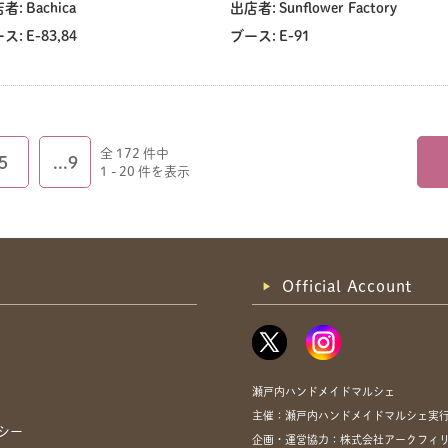
者:
Bachica
出店者:
Sunflower Factory
ス:
E-83,84
ブース:
E-91
全 172 件中
5
...9
1 - 20 件を表示
Official Account
瀬戸内ハンドメイドマルシェ
主催：瀬戸内ハンドメイドマルシェ実
シー
企画・運営協力：株式会社アークフィリア・