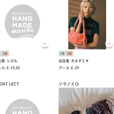
日
2日
1日
2日
者:
シズル
出店者:
カネダミキ
ス:
E-19,20
ブース:
E-29
OAT LECT
ソラノイロ