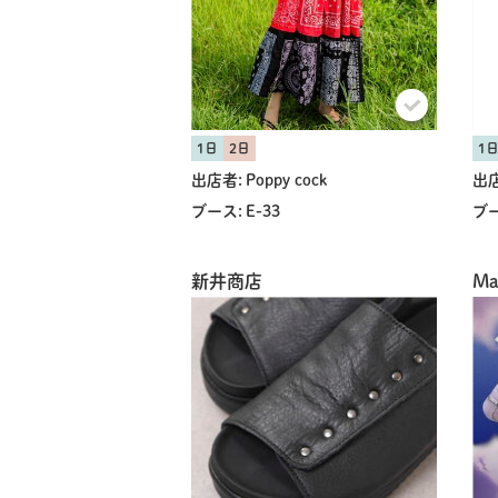
1日
2日
1
出店者:
Poppy cock
出店
ブース:
E-33
ブー
新井商店
Ma