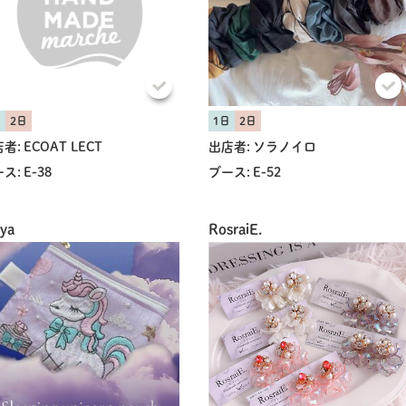
日
2日
1日
2日
者:
ECOAT LECT
出店者:
ソラノイロ
ス:
E-38
ブース:
E-52
共有方法を選択
ya
RosraiE.