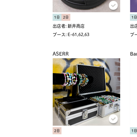
1日
2日
1
出店者:
新井商店
出店
ブース:
E-61,62,63
ブー
ASERR
Ba
2日
1