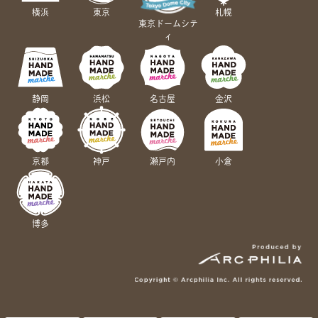
横浜
東京
札幌
東京ドームシテ
ィ
静岡
浜松
名古屋
金沢
京都
神戸
瀬戸内
小倉
博多