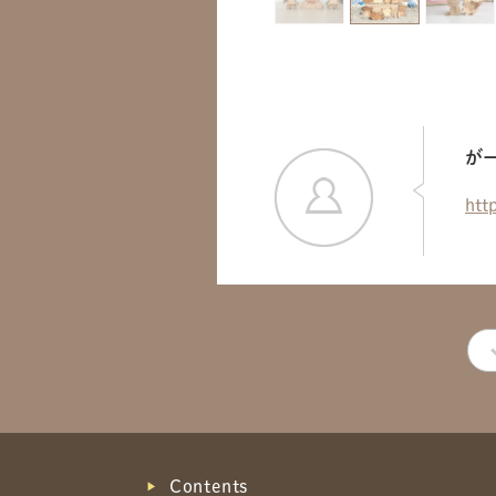
が
htt
Contents