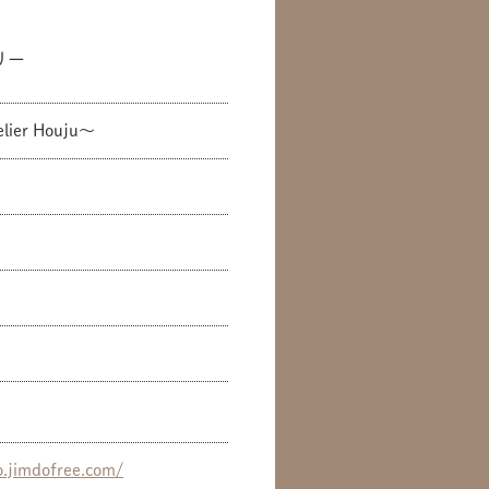
リー
er Houju〜
o.jimdofree.com/