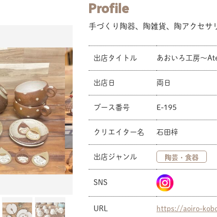
Profile
手づくり陶器、陶雑貨、陶アクセサ
出店タイトル
あおいろ工房〜Ateli
出店日
両日
ブース番号
E-195
クリエイター名
石田梓
出店ジャンル
陶芸・食器
SNS
URL
https://aoiro-kob