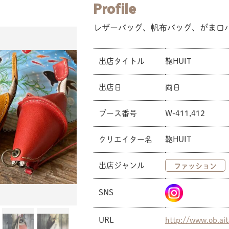
Profile
レザーバッグ、帆布バッグ、がま口
出店タイトル
鞄HUIT
出店日
両日
ブース番号
W-411,412
クリエイター名
鞄HUIT
出店ジャンル
ファッション
SNS
URL
http://www.ob.ait