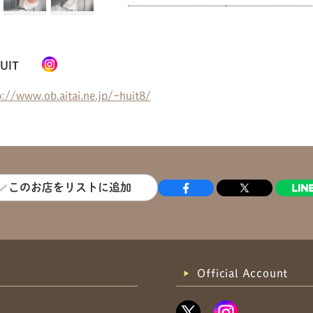
共有方法を選択
UIT
p://www.ob.aitai.ne.jp/~huit8/
このお店をリストに追加
Official Account