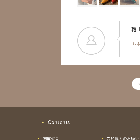
鞄H
htt
Contents
開催概要
告知協力のお願い