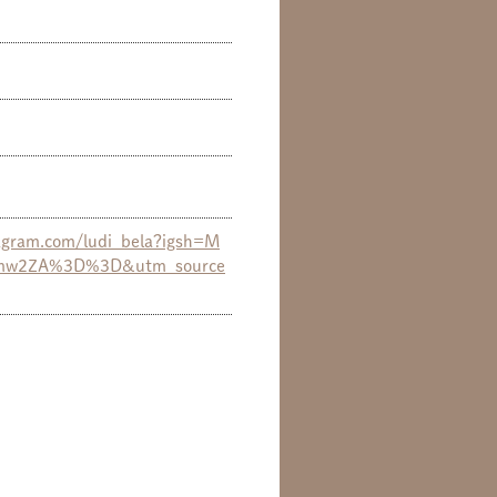
agram.com/ludi_bela?igsh=M
mw2ZA%3D%3D&utm_source