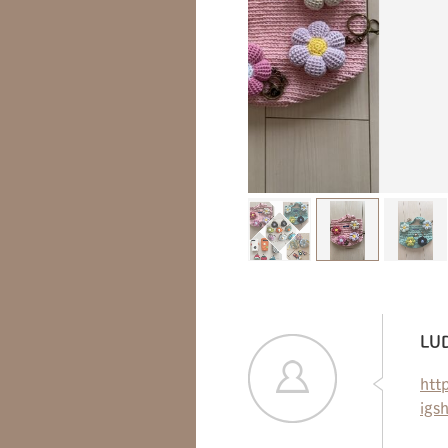
LUD
htt
ig