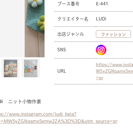
ブース番号
E-441
クリエイター名
LUDi
出店ジャンル
ファッション
SNS
https://www.inst
URL
W5yZGNqamx5e
=qr
i
ニット小物作家
ps://www.instagram.com/ludi_bela?
sh=MW5yZGNqamx5emw2ZA%3D%3D&utm_source=qr