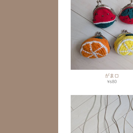
がま口
¥680