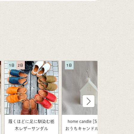
1日
2日
1日
1日
履くほどに足に馴染む栃
home candle [S size] |
木レザーサンダル
おうちキャンドル [Sサイ