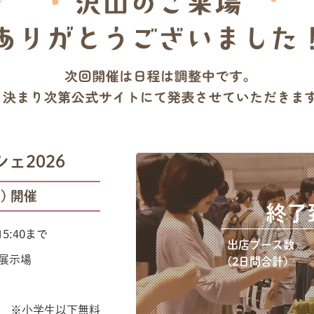
ェ2026
) 開催
終了
5:40まで
出店ブース数
展示場
(2日間合計)
0円
※小学生以下無料