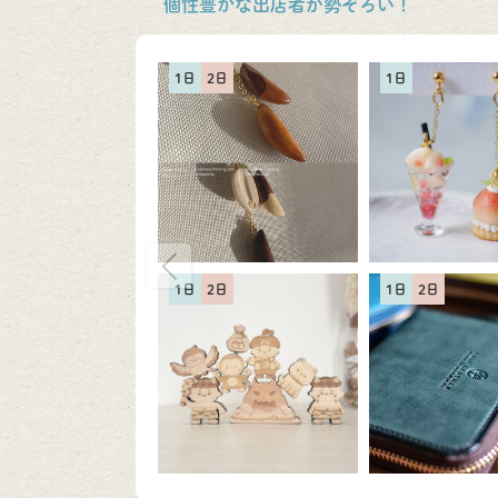
個性豊かな出店者が勢ぞろい！
1日
2日
1日
1日
2日
1日
2日