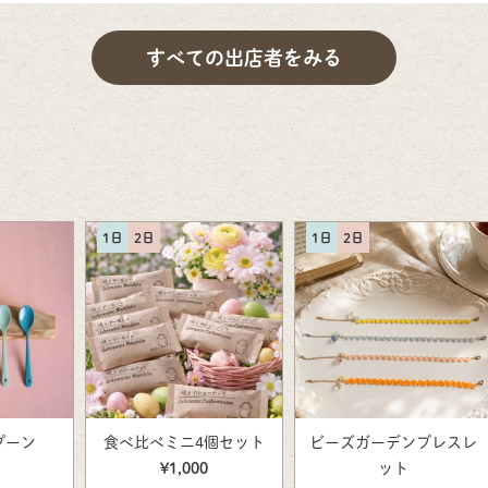
すべての出店者をみる
1日
2日
1日
2日
プーン
食べ比べミニ4個セット
ビーズガーデンブレスレ
¥1,000
ット