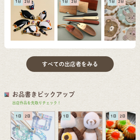
1日
2日
1日
2日
1日
2日
すべての出店者をみる
お品書きピックアップ
出店作品を先取りチェック！
1日
2日
1日
1日
2日