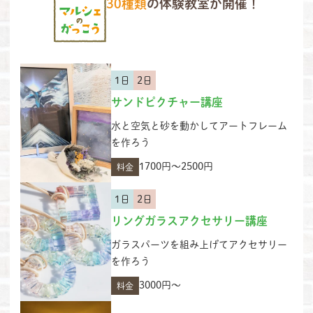
30種類
の体験教室が開催！
1日
2日
サンドピクチャー講座
水と空気と砂を動かしてアートフレーム
を作ろう
1700円〜2500円
料金
1日
2日
リングガラスアクセサリー講座
ガラスパーツを組み上げてアクセサリー
を作ろう
3000円～
料金