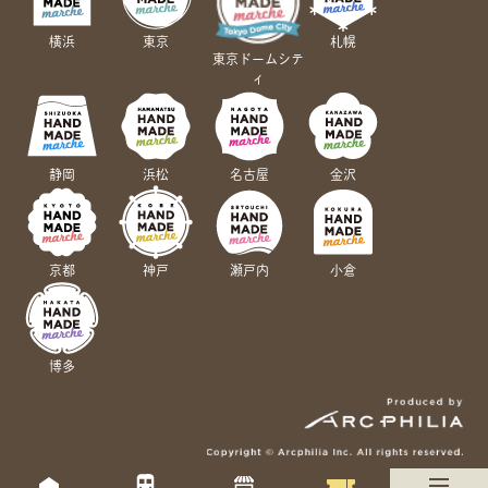
横浜
東京
札幌
東京ドームシテ
ィ
静岡
浜松
名古屋
金沢
京都
神戸
瀬戸内
小倉
博多