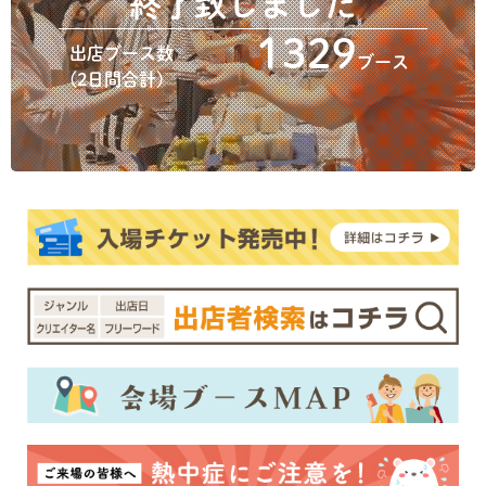
終了致しました
1329
出店ブース数
ブース
(2日間合計)