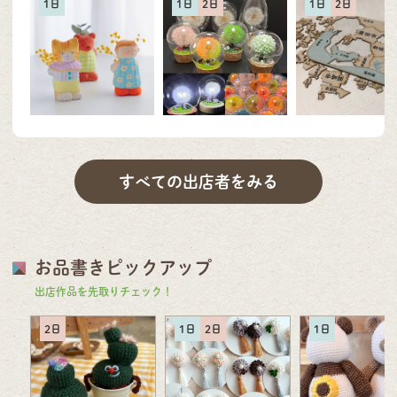
1日
1日
2日
1日
2日
すべての出店者をみる
お品書きピックアップ
出店作品を先取りチェック！
2日
1日
2日
1日