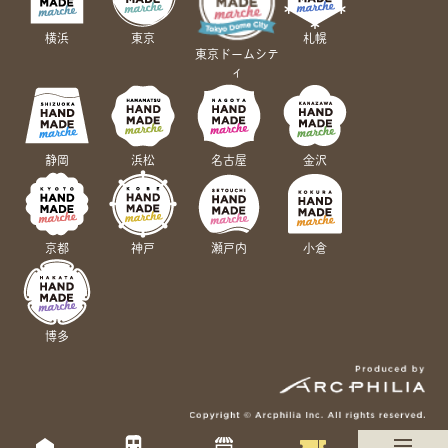
横浜
東京
札幌
東京ドームシテ
ィ
静岡
浜松
名古屋
金沢
京都
神戸
瀬戸内
小倉
博多