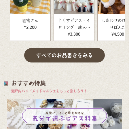
置物さん
半くすピアス・イ
しあわせのひ
¥2,200
ヤリング 成人式
りぱんだ
ピアス・イヤリン
¥3,300
¥4,500
グ 卒業式ピア
ス・イヤリング
すべてのお品書きをみる
結婚式ピアス・イ
ヤリング 和風ピ
アス・イヤリン
グ 着物ピアス・
おすすめ特集
イヤリング
瀬戸内ハンドメイドマルシェをもっと楽しもう！