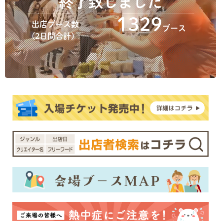
終了致しました
1329
出店ブース数
ブース
(2日間合計)